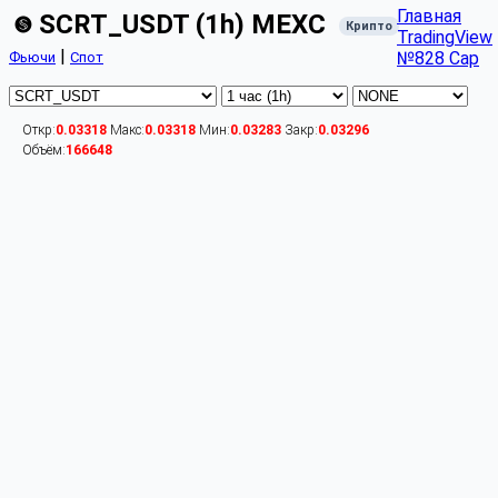
Главная
SCRT_USDT (1h) MEXC
Крипто
TradingView
|
№828 Cap
Фьючи
Спот
Откр:
0.03318
Макс:
0.03318
Мин:
0.03283
Закр:
0.03296
Объём:
166648