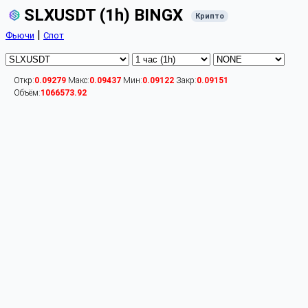
SLXUSDT (1h) BINGX
Крипто
|
Фьючи
Спот
Откр:
0.09279
Макс:
0.09437
Мин:
0.09122
Закр:
0.09151
Объём:
1066573.92