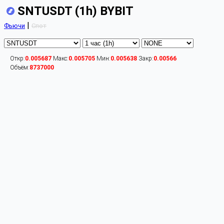
SNTUSDT (1h) BYBIT
|
Фьючи
Спот
Откр:
0.005687
Макс:
0.005705
Мин:
0.005638
Закр:
0.00566
Объём:
8737000