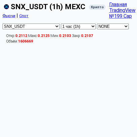
Главная
SNX_USDT (1h) MEXC
Крипто
TradingView
|
№199 Cap
Фьючи
Спот
Откр:
0.2112
Макс:
0.2125
Мин:
0.2103
Закр:
0.2107
Объём:
1606669