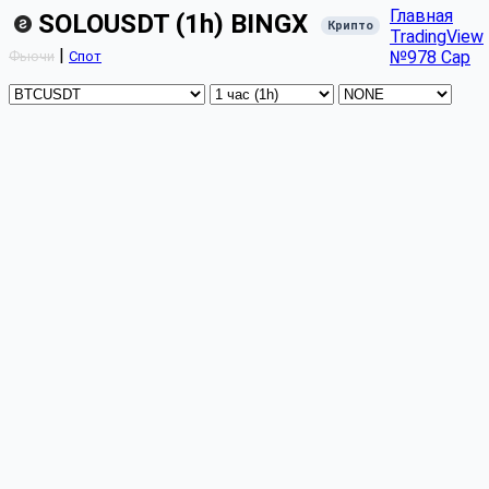
Главная
SOLOUSDT (1h) BINGX
Крипто
TradingView
|
№978 Cap
Фьючи
Спот