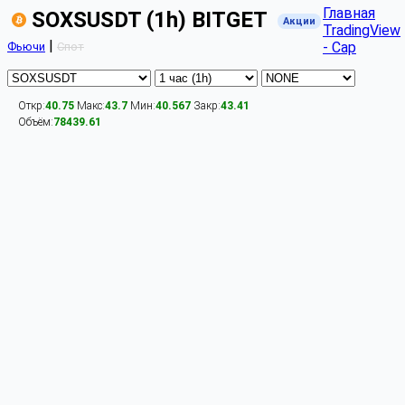
Главная
SOXSUSDT (1h) BITGET
Акции
TradingView
|
- Cap
Фьючи
Спот
Откр:
40.75
Макс:
43.7
Мин:
40.567
Закр:
43.41
Объём:
78439.61