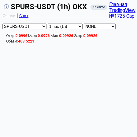
Главная
SPURS-USDT (1h) OKX
Крипто
TradingView
|
№1725 Cap
Фьючи
Спот
Откр:
0.0996
Макс:
0.0996
Мин:
0.09926
Закр:
0.09926
Объём:
408.5221