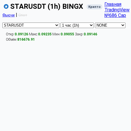
Главная
STARUSDT (1h) BINGX
Крипто
TradingView
|
№686 Cap
Фьючи
Спот
Откр:
0.09126
Макс:
0.09235
Мин:
0.09055
Закр:
0.09146
Объём:
816676.91