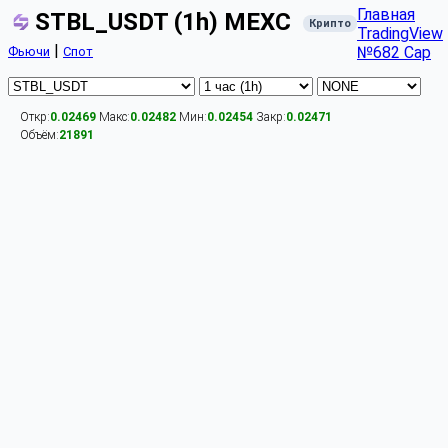
Главная
STBL_USDT (1h) MEXC
Крипто
TradingView
|
№682 Cap
Фьючи
Спот
Откр:
0.02469
Макс:
0.02482
Мин:
0.02454
Закр:
0.02471
Объём:
21891