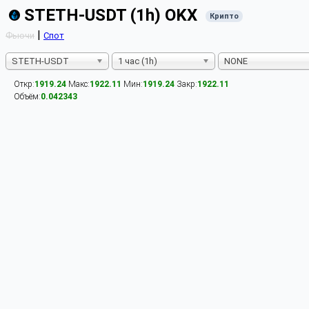
STETH-USDT (1h) OKX
Крипто
|
Фьючи
Спот
STETH-USDT
1 час (1h)
NONE
Откр:
1919.24
Макс:
1922.11
Мин:
1919.24
Закр:
1922.11
Объём:
0.042343