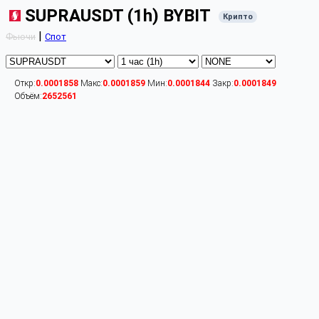
SUPRAUSDT (1h) BYBIT
Крипто
|
Фьючи
Спот
Откр:
0.0001858
Макс:
0.0001859
Мин:
0.0001844
Закр:
0.0001849
Объём:
2652561