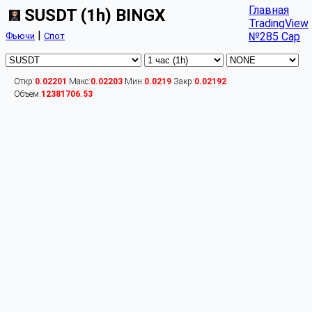
Главная
SUSDT (1h) BINGX
TradingView
|
№285 Cap
Фьючи
Спот
Откр:
0.02201
Макс:
0.02203
Мин:
0.0219
Закр:
0.02192
Объём:
12381706.53