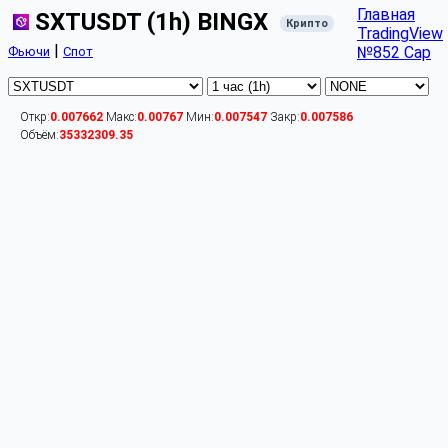
Главная
SXTUSDT (1h) BINGX
Крипто
TradingView
|
№852 Cap
Фьючи
Спот
Откр:
0.007662
Макс:
0.00767
Мин:
0.007547
Закр:
0.007586
Объём:
35332309.35