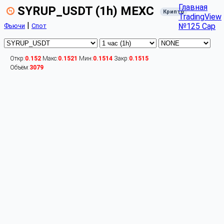
Главная
SYRUP_USDT (1h) MEXC
Крипто
TradingView
|
№125 Cap
Фьючи
Спот
Откр:
0.152
Макс:
0.1521
Мин:
0.1514
Закр:
0.1515
Объём:
3079