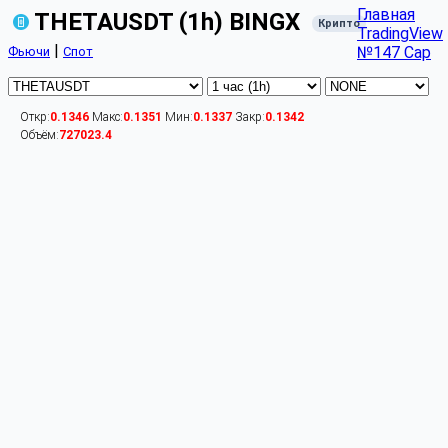
Главная
THETAUSDT (1h) BINGX
Крипто
TradingView
|
№147 Cap
Фьючи
Спот
Откр:
0.1346
Макс:
0.1351
Мин:
0.1337
Закр:
0.1342
Объём:
727023.4