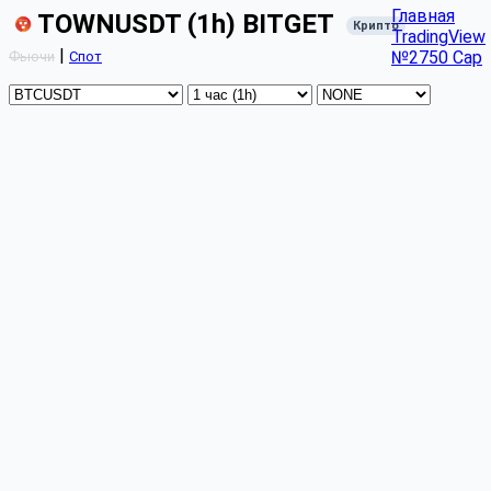
Главная
TOWNUSDT (1h) BITGET
Крипто
TradingView
|
№2750 Cap
Фьючи
Спот