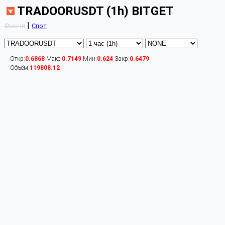
TRADOORUSDT (1h) BITGET
|
Фьючи
Спот
Откр:
0.6868
Макс:
0.7149
Мин:
0.624
Закр:
0.6479
Объём:
119808.12