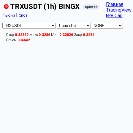
Главная
TRXUSDT (1h) BINGX
Крипто
TradingView
|
№8 Cap
Фьючи
Спот
Откр:
0.32859
Макс:
0.3286
Мин:
0.32826
Закр:
0.3284
Объём:
334642