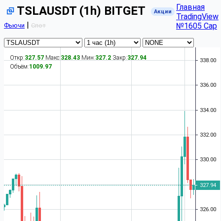
Главная
TSLAUSDT (1h) BITGET
Акции
TradingView
|
№1605 Cap
Фьючи
Спот
Откр:
327.57
Макс:
328.43
Мин:
327.2
Закр:
327.94
Объём:
1009.97