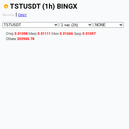
TSTUSDT (1h) BINGX
|
Фьючи
Спот
Откр:
0.01098
Макс:
0.01111
Мин:
0.01046
Закр:
0.01097
Объём:
203946.78