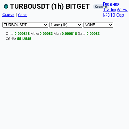
Главная
TURBOUSDT (1h) BITGET
Крипто
TradingView
|
№310 Cap
Фьючи
Спот
Откр:
0.000818
Макс:
0.00083
Мин:
0.000818
Закр:
0.00083
Объём:
5512545