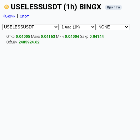
USELESSUSDT (1h) BINGX
Крипто
|
Фьючи
Спот
Откр:
0.04005
Макс:
0.04163
Мин:
0.04004
Закр:
0.04144
Объём:
2485924.62