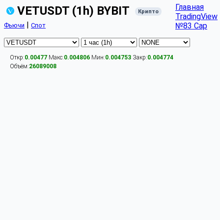
Главная
VETUSDT (1h) BYBIT
Крипто
TradingView
|
№83 Cap
Фьючи
Спот
Откр:
0.00477
Макс:
0.004806
Мин:
0.004753
Закр:
0.004774
Объём:
26089008