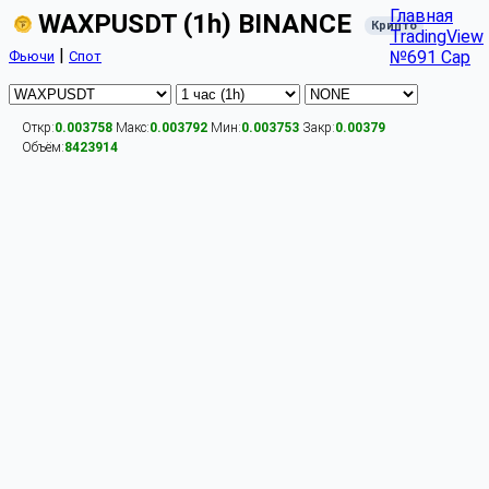
Главная
WAXPUSDT (1h) BINANCE
Крипто
TradingView
|
№691 Cap
Фьючи
Спот
Откр:
0.003758
Макс:
0.003792
Мин:
0.003753
Закр:
0.00379
Объём:
8423914