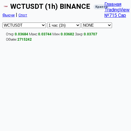
Главная
WCTUSDT (1h) BINANCE
Крипто
TradingView
|
№715 Cap
Фьючи
Спот
Откр:
0.03684
Макс:
0.03744
Мин:
0.03682
Закр:
0.03707
Объём:
2715242