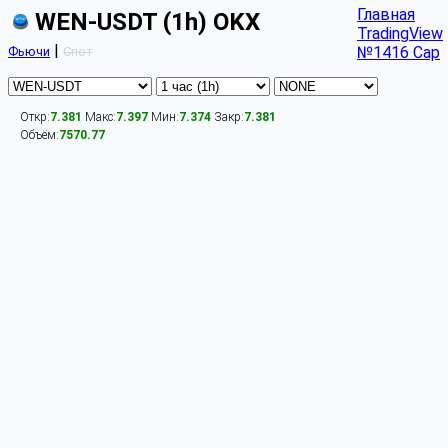
Главная
WEN-USDT (1h) OKX
TradingView
|
№1416 Cap
Фьючи
Спот
Откр:
7.381
Макс:
7.397
Мин:
7.374
Закр:
7.381
Объём:
7570.77