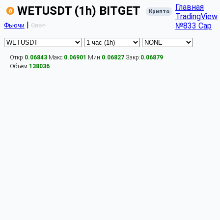
Главная
WETUSDT (1h) BITGET
Крипто
TradingView
|
№833 Cap
Фьючи
Спот
Откр:
0.06843
Макс:
0.06901
Мин:
0.06827
Закр:
0.06879
Объём:
138036