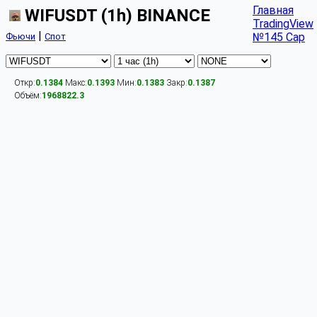
Главная
WIFUSDT (1h) BINANCE
TradingView
|
№145 Cap
Фьючи
Спот
Откр:
0.1384
Макс:
0.1393
Мин:
0.1383
Закр:
0.1387
Объём:
1968822.3