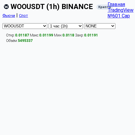
Главная
WOOUSDT (1h) BINANCE
Крипто
TradingView
|
№601 Cap
Фьючи
Спот
Откр:
0.01187
Макс:
0.01199
Мин:
0.0118
Закр:
0.01191
Объём:
5495337