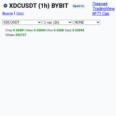
Главная
XDCUSDT (1h) BYBIT
Крипто
TradingView
|
№71 Cap
Фьючи
Спот
Откр:
0.02681
Макс:
0.02694
Мин:
0.0268
Закр:
0.02694
Объём:
292737