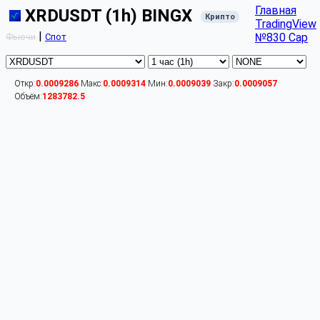
Главная
XRDUSDT (1h) BINGX
Крипто
TradingView
|
№830 Cap
Фьючи
Спот
Откр:
0.0009286
Макс:
0.0009314
Мин:
0.0009039
Закр:
0.0009057
Объём:
1283782.5