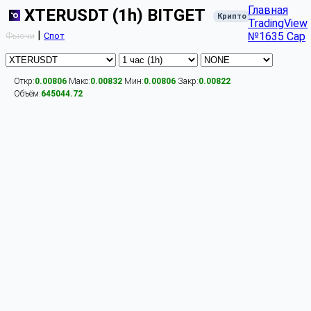
Главная
XTERUSDT (1h) BITGET
Крипто
TradingView
|
№1635 Cap
Фьючи
Спот
Откр:
0.00806
Макс:
0.00832
Мин:
0.00806
Закр:
0.00822
Объём:
645044.72