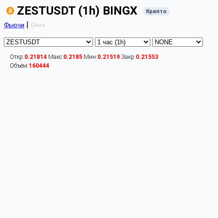
ZESTUSDT (1h) BINGX
Крипто
|
Фьючи
Спот
Откр:
0.21814
Макс:
0.2185
Мин:
0.21519
Закр:
0.21553
Объём:
160444