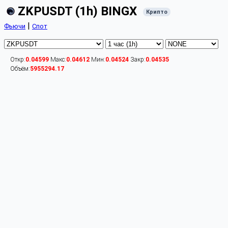
ZKPUSDT (1h) BINGX
Крипто
|
Фьючи
Спот
Откр:
0.04599
Макс:
0.04612
Мин:
0.04524
Закр:
0.04535
Объём:
5955294.17