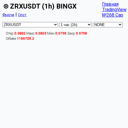
Главная
ZRXUSDT (1h) BINGX
TradingView
|
№268 Cap
Фьючи
Спот
Откр:
0.0802
Макс:
0.0803
Мин:
0.0798
Закр:
0.0798
Объём:
1186728.2