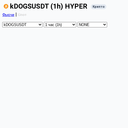
kDOGSUSDT (1h) HYPER
Крипто
|
Фьючи
Спот